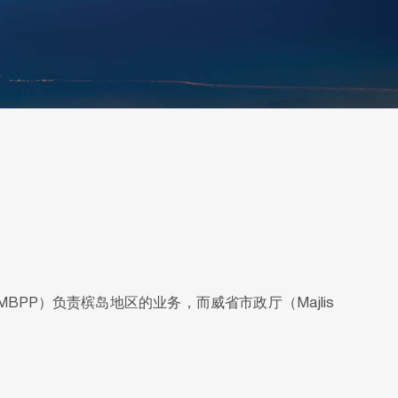
g，MBPP）负责槟岛地区的业务，而威省市政厅（Majlis