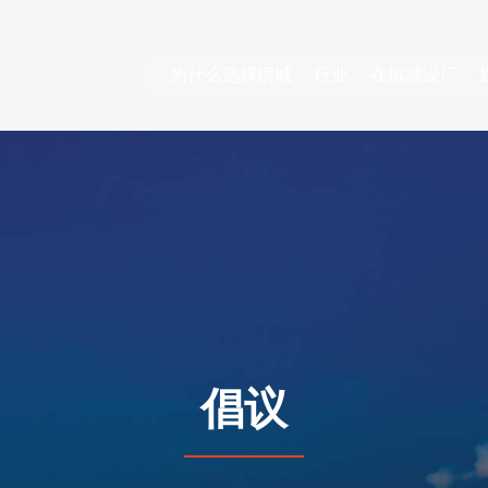
为什么选择槟城
行业
在槟城设厂
倡议