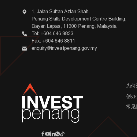
1, Jalan Sultan Azlan Shah,
Penang Skills Development Centre Building,
Bayan Lepas, 11900 Penang, Malaysia
Tel: +604 646 8833
Fax: +604 646 8811
enquiry@investpenang.gov.my
为何
创办
常见